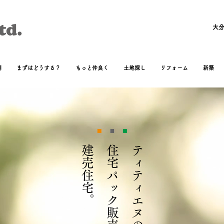
大分
例
まずはどうする？
もっと仲良く
土地探し
リフォーム
新築
​建売住宅。
住宅パック販売
ティティエヌの